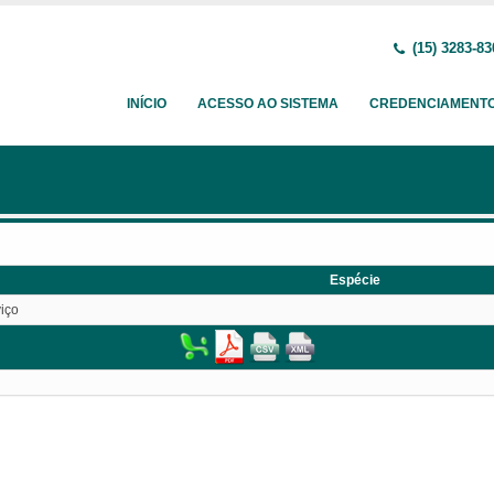
(15) 3283-83
INÍCIO
ACESSO AO SISTEMA
CREDENCIAMENT
Espécie
iço