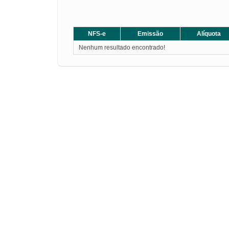
NFS-e
Emissão
Alíquota
Nenhum resultado encontrado!