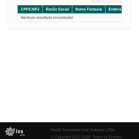
CPF/CNPJ
Razão Social
Nome Fantasia
Endereço
CE
Nenhum resultado encontrado!
Fiorilli Sociedade Civil Software LTDA
© Copyright 2012-2026. Todos os Direitos