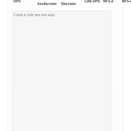
DPS
Lote DPS
NFS-e
NFS-
Assíncrono
Síncrono