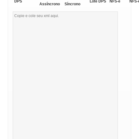
DPS
Lote DPS
NFS-e
NFS-
Assíncrono
Síncrono